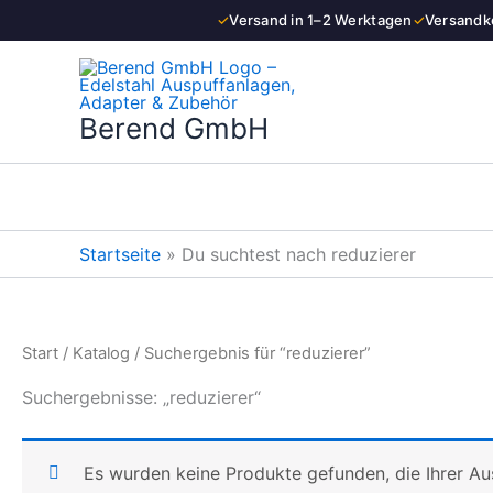
Zum
✓
Versand in 1–2 Werktagen
✓
Versandko
Inhalt
springen
Berend GmbH
Startseite
»
Du suchtest nach reduzierer
Start
/
Katalog
/ Suchergebnis für “reduzierer”
Suchergebnisse: „reduzierer“
Es wurden keine Produkte gefunden, die Ihrer A