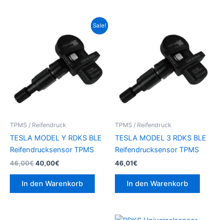
Produktseite
Prod
gewählt
gew
Ursprünglicher
Aktueller
Sale!
Preis
Preis
werden
wer
war:
ist:
46,00€
40,00€.
TPMS / Reifendruck
TPMS / Reifendruck
TESLA MODEL Y RDKS BLE
TESLA MODEL 3 RDKS BLE
Reifendrucksensor TPMS
Reifendrucksensor TPMS
46,00
€
40,00
€
46,01
€
In den Warenkorb
In den Warenkorb