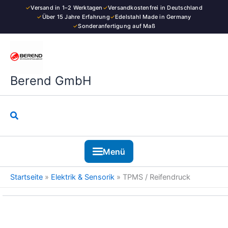
Kategorie
Zum
✓
Versand in 1–2 Werktagen
✓
Versandkostenfrei in Deutschland
Inhalt
✓
Über 15 Jahre Erfahrung
✓
Edelstahl Made in Germany
✓
Sonderanfertigung auf Maß
springen
Nach
Beliebtheit
sortiert
Berend GmbH
Suchen
Menü
Startseite
»
Elektrik & Sensorik
»
TPMS / Reifendruck