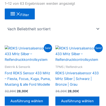
1–12 von 63 Ergebnissen werden angezeigt
Filter
Ursprünglicher
Aktueller
Ursprünglicher
Aktueller
Dieses
Die
Sale!
Sale!
Preis
Preis
Preis
Preis
Produkt
Pro
war:
ist:
war:
ist:
32,99€
28,00€.
weist
36,00€
28,00€.
weis
mehrere
meh
Elektrik & Sensorik
TPMS / Reifendruck
Varianten
Vari
Ford RDKS Sensor 433 MHz
RDKS Universalsensor 433
auf.
auf.
– Fiesta, Focus, Kuga, Puma,
MHz Silber | Schwarz |
Die
Die
Mustang & alle Ford Modelle
Bronze | Grau
Optionen
Opt
32,99
€
28,00
€
36,00
€
28,00
€
können
kön
auf
auf
Ausführung wählen
Ausführung wählen
der
der