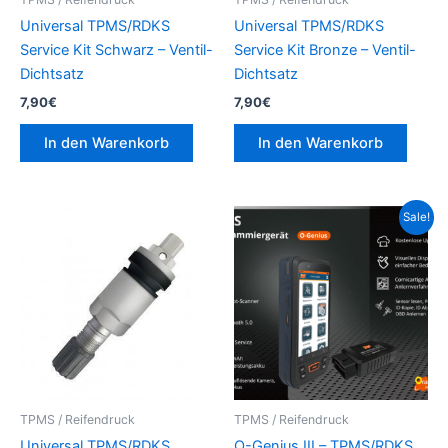
Universal TPMS/RDKS
Universal TPMS/RDKS
Service Kit Schwarz – Ventil-
Service Kit Bronze – Ventil-
Dichtsatz
Dichtsatz
7,90
€
7,90
€
In den Warenkorb
In den Warenkorb
Ursprünglicher
Aktueller
Sale!
Preis
Preis
war:
ist:
1.039,00€
999,00€.
TPMS / Reifendruck
TPMS / Reifendruck
Universal TPMS/RDKS
O-Genius III – TPMS/RDKS