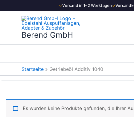
Zum
✓
Versand in 1–2 Werktagen
✓
Versandko
Inhalt
springen
Berend GmbH
Startseite
»
Getriebeöl Additiv 1040
Es wurden keine Produkte gefunden, die Ihrer A