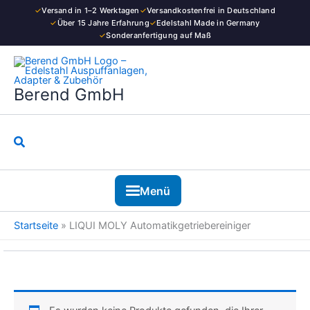
Zum
✓
Versand in 1–2 Werktagen
✓
Versandkostenfrei in Deutschland
Inhalt
✓
Über 15 Jahre Erfahrung
✓
Edelstahl Made in Germany
✓
Sonderanfertigung auf Maß
springen
Berend GmbH
Suchen
Menü
Startseite
»
LIQUI MOLY Automatikgetriebereiniger