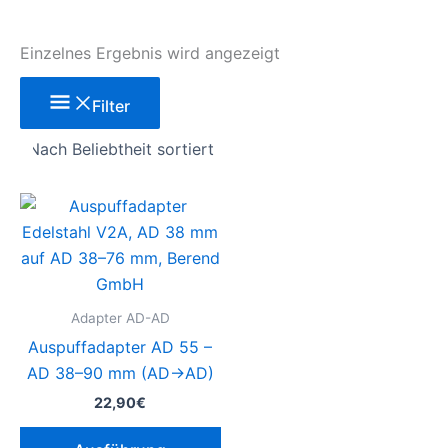
Einzelnes Ergebnis wird angezeigt
Filter
Dieses
Produkt
weist
mehrere
Varianten
Adapter AD-AD
auf.
Auspuffadapter AD 55 –
Die
AD 38–90 mm (AD→AD)
Optionen
22,90
€
können
auf