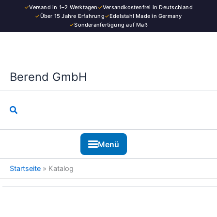
Zum
✓
Versand in 1–2 Werktagen
✓
Versandkostenfrei in Deutschland
Inhalt
✓
Über 15 Jahre Erfahrung
✓
Edelstahl Made in Germany
✓
Sonderanfertigung auf Maß
springen
Berend GmbH
Suchen
Menü
Startseite
»
Katalog