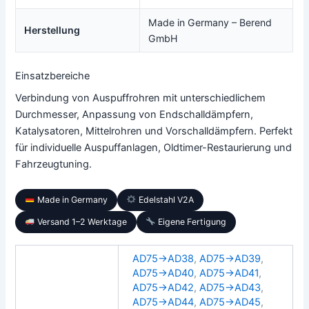
Made in Germany – Berend
Herstellung
GmbH
Einsatzbereiche
Verbindung von Auspuffrohren mit unterschiedlichem
Durchmesser, Anpassung von Endschalldämpfern,
Katalysatoren, Mittelrohren und Vorschalldämpfern. Perfekt
für individuelle Auspuffanlagen, Oldtimer-Restaurierung und
Fahrzeugtuning.
Made in Germany
Edelstahl V2A
Versand 1–2 Werktage
Eigene Fertigung
AD75→AD38
,
AD75→AD39
,
AD75→AD40
,
AD75→AD41
,
AD75→AD42
,
AD75→AD43
,
AD75→AD44
,
AD75→AD45
,