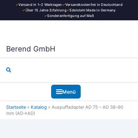
Zum
✓
Versand in 1–2 Werktagen
✓
Versandkostenfrei in Deutschland
Inhalt
✓
Über 15 Jahre Erfahrung
✓
Edelstahl Made in Germany
✓
Sonderanfertigung auf Maß
springen
Berend GmbH
Suchen
Menü
Startseite
»
Katalog
»
Auspuffadapter AD 75 – AD 38–90
mm (AD→AD)