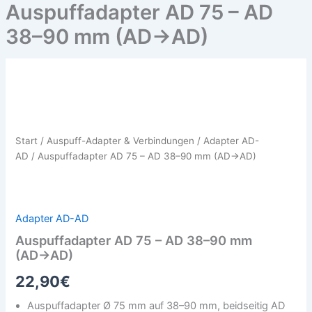
Auspuffadapter AD 75 – AD
38–90 mm (AD→AD)
Auspuffadapter
AD
75
–
AD
Start
/
Auspuff-Adapter & Verbindungen
/
Adapter AD-
38–
AD
/ Auspuffadapter AD 75 – AD 38–90 mm (AD→AD)
90
mm
(AD→AD)
Menge
Adapter AD-AD
Auspuffadapter AD 75 – AD 38–90 mm
(AD→AD)
22,90
€
Auspuffadapter Ø 75 mm auf 38–90 mm, beidseitig AD