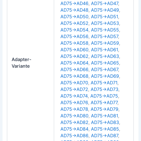
AD75→AD46
,
AD75→AD47
,
AD75→AD48
,
AD75→AD49
,
AD75→AD50
,
AD75→AD51
,
AD75→AD52
,
AD75→AD53
,
AD75→AD54
,
AD75→AD55
,
AD75→AD56
,
AD75→AD57
,
AD75→AD58
,
AD75→AD59
,
AD75→AD60
,
AD75→AD61
,
AD75→AD62
,
AD75→AD63
,
Adapter-
AD75→AD64
,
AD75→AD65
,
Variante
AD75→AD66
,
AD75→AD67
,
AD75→AD68
,
AD75→AD69
,
AD75→AD70
,
AD75→AD71
,
AD75→AD72
,
AD75→AD73
,
AD75→AD74
,
AD75→AD75
,
AD75→AD76
,
AD75→AD77
,
AD75→AD78
,
AD75→AD79
,
AD75→AD80
,
AD75→AD81
,
AD75→AD82
,
AD75→AD83
,
AD75→AD84
,
AD75→AD85
,
AD75→AD86
,
AD75→AD87
,