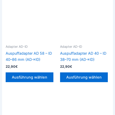
Produkt
Pro
weist
weis
mehrere
meh
Varianten
Vari
auf.
auf.
Die
Die
Optionen
Opt
können
kön
Adapter AD-ID
Adapter AD-ID
auf
auf
Auspuffadapter AD 58 – ID
Auspuffadapter AD 40 – ID
der
der
40–86 mm (AD→ID)
38–70 mm (AD→ID)
Produktseite
Prod
22,90
€
22,90
€
gewählt
gew
werden
wer
Ausführung wählen
Ausführung wählen
Dieses
Die
Produkt
Pro
weist
weis
mehrere
meh