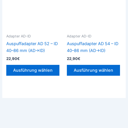
Varianten
Vari
auf.
auf.
Die
Die
Optionen
Opt
können
kön
Adapter AD-ID
Adapter AD-ID
auf
auf
Auspuffadapter AD 52 – ID
Auspuffadapter AD 54 – ID
der
der
40–86 mm (AD→ID)
40–86 mm (AD→ID)
Produktseite
Prod
22,90
€
22,90
€
gewählt
gew
werden
wer
Ausführung wählen
Ausführung wählen