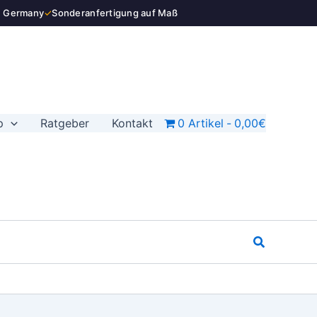
–
n Germany
✓
Sonderanfertigung auf Maß
Edelstahl
Rohrschelle
Menge
p
Ratgeber
Kontakt
0 Artikel
0,00€
Suchen