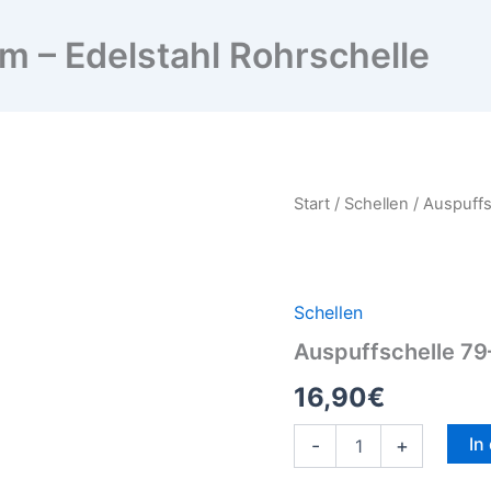
 – Edelstahl Rohrschelle
Auspuffschelle
Start
/
Schellen
/ Auspuffs
79–
85
mm
–
Edelstahl
Schellen
Rohrschelle
Auspuffschelle 79
Menge
16,90
€
In
-
+