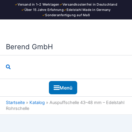
Zum
✓
Versand in 1–2 Werktagen
✓
Versandkostenfrei in Deutschland
–
Inhalt
✓
Über 15 Jahre Erfahrung
✓
Edelstahl Made in Germany
Edelstahl
✓
Sonderanfertigung auf Maß
springen
Rohrschelle
Menge
Berend GmbH
Suchen
Menü
Startseite
»
Katalog
»
Auspuffschelle 43–48 mm – Edelstahl
Rohrschelle