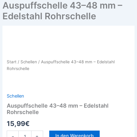
Auspuffschelle 43–48 mm –
Edelstahl Rohrschelle
Auspuffschelle
43–
48
mm
–
Start
/
Schellen
/ Auspuffschelle 43–48 mm – Edelstahl
Edelstahl
Rohrschelle
Rohrschelle
Menge
Schellen
Auspuffschelle 43–48 mm – Edelstahl
Rohrschelle
15,99
€
In den Warenkorb
-
+