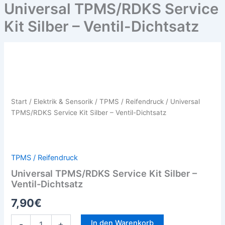
Universal TPMS/RDKS Service
Kit Silber – Ventil-Dichtsatz
Universal
TPMS/RDKS
Service
Kit
Silber
Start
/
Elektrik & Sensorik
/
TPMS / Reifendruck
/ Universal
–
TPMS/RDKS Service Kit Silber – Ventil-Dichtsatz
Ventil-
Dichtsatz
Menge
TPMS / Reifendruck
Universal TPMS/RDKS Service Kit Silber –
Ventil-Dichtsatz
7,90
€
In den Warenkorb
-
+