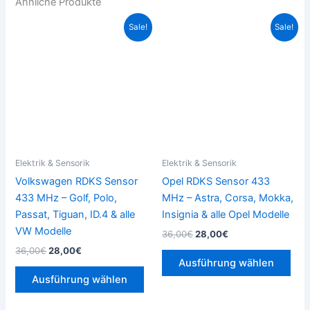
Ähnliche Produkte
Ursprünglicher
Aktueller
Ursprünglicher
Aktueller
Dieses
Die
Sale!
Sale!
Preis
Preis
Preis
Preis
Produkt
Pro
war:
ist:
war:
ist:
36,00€
28,00€.
weist
36,00€
28,00€.
weis
mehrere
meh
Varianten
Vari
auf.
auf.
Die
Die
Optionen
Opt
können
kön
Elektrik & Sensorik
Elektrik & Sensorik
auf
auf
Volkswagen RDKS Sensor
Opel RDKS Sensor 433
der
der
433 MHz – Golf, Polo,
MHz – Astra, Corsa, Mokka,
Produktseite
Prod
Passat, Tiguan, ID.4 & alle
Insignia & alle Opel Modelle
gewählt
gew
VW Modelle
36,00
€
28,00
€
werden
wer
36,00
€
28,00
€
Ausführung wählen
Ausführung wählen