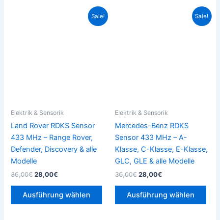
Ursprünglicher
Aktueller
Ursprünglicher
Aktueller
Dieses
Die
Sale!
Sale!
Preis
Preis
Preis
Preis
Produkt
Pro
war:
ist:
war:
ist:
36,00€
28,00€.
weist
36,00€
28,00€.
weis
mehrere
meh
Varianten
Vari
auf.
auf.
Die
Die
Optionen
Opt
können
kön
Elektrik & Sensorik
Elektrik & Sensorik
auf
auf
Land Rover RDKS Sensor
Mercedes-Benz RDKS
der
der
433 MHz – Range Rover,
Sensor 433 MHz – A-
Produktseite
Prod
Defender, Discovery & alle
Klasse, C-Klasse, E-Klasse,
gewählt
gew
Modelle
GLC, GLE & alle Modelle
werden
wer
36,00
€
28,00
€
36,00
€
28,00
€
Ausführung wählen
Ausführung wählen