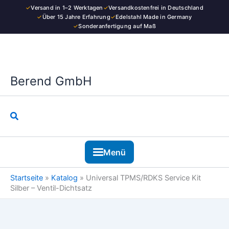
Zum
✓
Versand in 1–2 Werktagen
✓
Versandkostenfrei in Deutschland
Silber
Inhalt
✓
Über 15 Jahre Erfahrung
✓
Edelstahl Made in Germany
–
✓
Sonderanfertigung auf Maß
springen
Ventil-
Dichtsatz
Menge
Berend GmbH
Suchen
Menü
Startseite
»
Katalog
»
Universal TPMS/RDKS Service Kit
Silber – Ventil-Dichtsatz