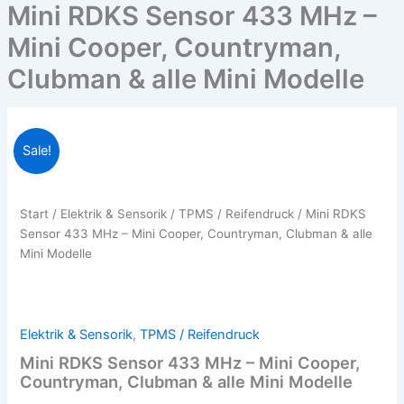
Mini RDKS Sensor 433 MHz –
Mini Cooper, Countryman,
Clubman & alle Mini Modelle
Mini
Ursprünglicher
Aktueller
Sale!
RDKS
Sensor
Preis
Preis
433
war:
ist:
MHz
Start
/
Elektrik & Sensorik
/
TPMS / Reifendruck
/ Mini RDKS
–
Sensor 433 MHz – Mini Cooper, Countryman, Clubman & alle
36,00€
28,00€.
Mini
Mini Modelle
Cooper,
Countryman,
Clubman
&
Elektrik & Sensorik
,
TPMS / Reifendruck
alle
Mini
Mini RDKS Sensor 433 MHz – Mini Cooper,
Modelle
Countryman, Clubman & alle Mini Modelle
Menge