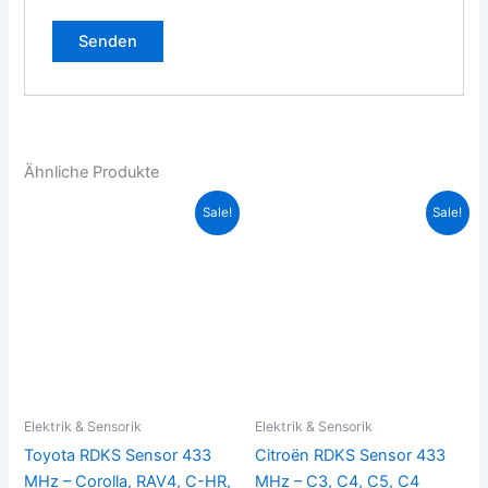
Ähnliche Produkte
Ursprünglicher
Aktueller
Ursprünglicher
Aktueller
Dieses
Die
Sale!
Sale!
Preis
Preis
Preis
Preis
Produkt
Pro
war:
ist:
war:
ist:
36,00€
28,00€.
weist
36,00€
28,00€.
weis
mehrere
meh
Varianten
Vari
auf.
auf.
Die
Die
Optionen
Opt
können
kön
Elektrik & Sensorik
Elektrik & Sensorik
auf
auf
Toyota RDKS Sensor 433
Citroën RDKS Sensor 433
der
der
MHz – Corolla, RAV4, C-HR,
MHz – C3, C4, C5, C4