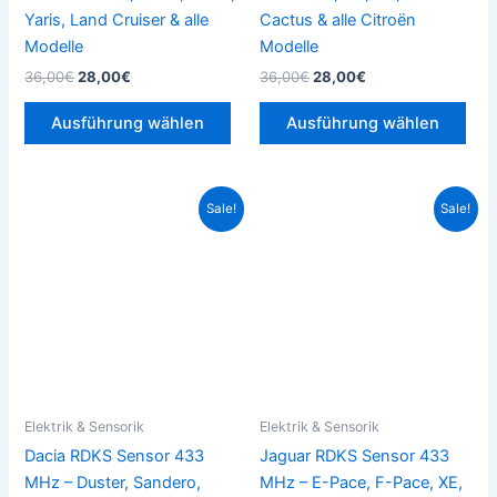
Produktseite
Prod
Yaris, Land Cruiser & alle
Cactus & alle Citroën
gewählt
gew
Modelle
Modelle
werden
wer
36,00
€
28,00
€
36,00
€
28,00
€
Ausführung wählen
Ausführung wählen
Ursprünglicher
Aktueller
Ursprünglicher
Aktueller
Dieses
Die
Sale!
Sale!
Preis
Preis
Preis
Preis
Produkt
Pro
war:
ist:
war:
ist:
36,00€
28,00€.
weist
36,00€
28,00€.
weis
mehrere
meh
Varianten
Vari
auf.
auf.
Die
Die
Optionen
Opt
können
kön
Elektrik & Sensorik
Elektrik & Sensorik
auf
auf
Dacia RDKS Sensor 433
Jaguar RDKS Sensor 433
der
der
MHz – Duster, Sandero,
MHz – E-Pace, F-Pace, XE,