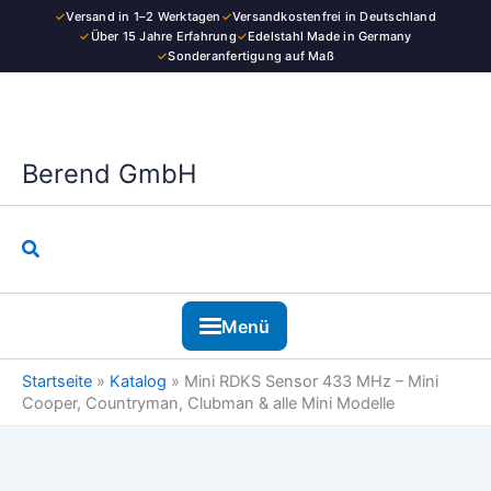
Zum
✓
Versand in 1–2 Werktagen
✓
Versandkostenfrei in Deutschland
Inhalt
✓
Über 15 Jahre Erfahrung
✓
Edelstahl Made in Germany
✓
Sonderanfertigung auf Maß
springen
Berend GmbH
Suchen
Menü
Startseite
»
Katalog
»
Mini RDKS Sensor 433 MHz – Mini
Cooper, Countryman, Clubman & alle Mini Modelle