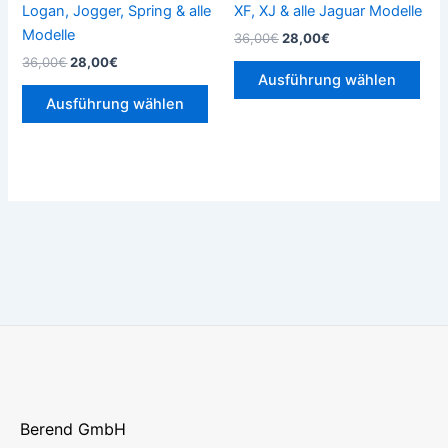
Produktseite
Prod
Logan, Jogger, Spring & alle
XF, XJ & alle Jaguar Modelle
gewählt
gew
Modelle
36,00
€
28,00
€
werden
wer
36,00
€
28,00
€
Ausführung wählen
Ausführung wählen
Berend GmbH