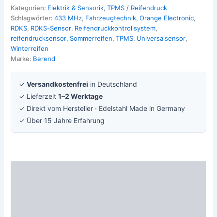
Kategorien:
Elektrik & Sensorik
,
TPMS / Reifendruck
Schlagwörter:
433 MHz
,
Fahrzeugtechnik
,
Orange Electronic
,
RDKS
,
RDKS-Sensor
,
Reifendruckkontrollsystem
,
reifendrucksensor
,
Sommerreifen
,
TPMS
,
Universalsensor
,
Winterreifen
Marke:
Berend
✓
Versandkostenfrei
in Deutschland
✓ Lieferzeit
1–2 Werktage
✓ Direkt vom Hersteller · Edelstahl Made in Germany
✓ Über 15 Jahre Erfahrung
Beschreibung
Zusätzliche Information
Rezensionen (0)