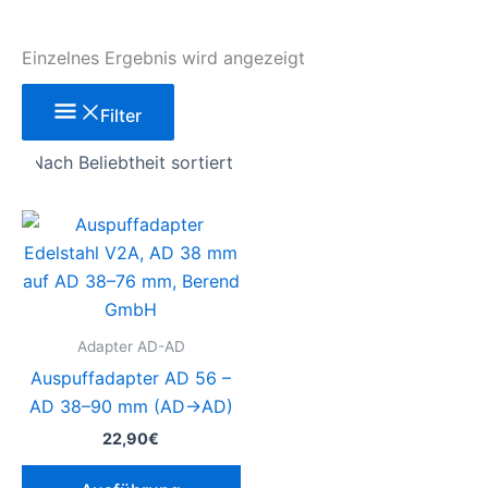
Einzelnes Ergebnis wird angezeigt
Filter
Dieses
Produkt
weist
mehrere
Varianten
Adapter AD-AD
auf.
Auspuffadapter AD 56 –
Die
AD 38–90 mm (AD→AD)
Optionen
22,90
€
können
auf