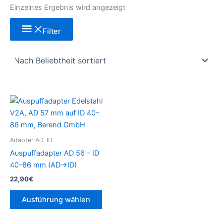
Einzelnes Ergebnis wird angezeigt
Filter
Dieses
Produkt
weist
mehrere
Adapter AD-ID
Varianten
Auspuffadapter AD 56 – ID
auf.
40–86 mm (AD→ID)
Die
22,90
€
Optionen
können
Ausführung wählen
auf
der