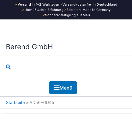
Kategorie
Zum
✓
Versand in 1–2 Werktagen
✓
Versandkostenfrei in Deutschland
Inhalt
✓
Über 15 Jahre Erfahrung
✓
Edelstahl Made in Germany
✓
Sonderanfertigung auf Maß
springen
Berend GmbH
Suchen
Menü
Startseite
»
AD56→ID45