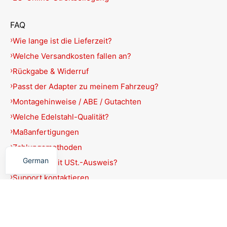
FAQ
Wie lange ist die Lieferzeit?
Welche Versandkosten fallen an?
Rückgabe & Widerruf
Passt der Adapter zu meinem Fahrzeug?
Montagehinweise / ABE / Gutachten
Welche Edelstahl-Qualität?
Maßanfertigungen
English
Zahlungsmethoden
German
Rechnung mit USt.-Ausweis?
Support kontaktieren
Produkte filtern