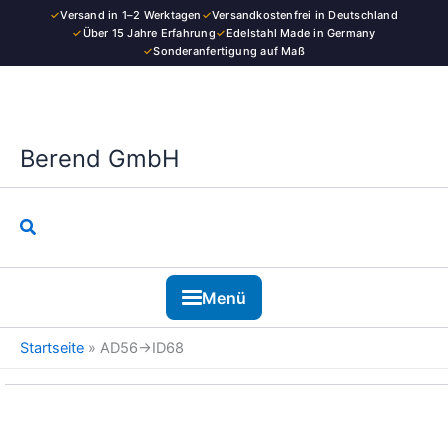
Kategorie
Zum
✓
Versand in 1–2 Werktagen
✓
Versandkostenfrei in Deutschland
Inhalt
✓
Über 15 Jahre Erfahrung
✓
Edelstahl Made in Germany
✓
Sonderanfertigung auf Maß
springen
Berend GmbH
Suchen
Menü
Startseite
»
AD56→ID68