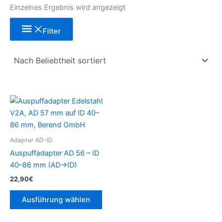
Einzelnes Ergebnis wird angezeigt
Filter
Dieses
Produkt
weist
mehrere
Adapter AD-ID
Varianten
Auspuffadapter AD 56 – ID
auf.
40–86 mm (AD→ID)
Die
22,90
€
Optionen
können
Ausführung wählen
auf
der