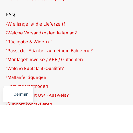
FAQ
Wie lange ist die Lieferzeit?
Welche Versandkosten fallen an?
Rückgabe & Widerruf
Passt der Adapter zu meinem Fahrzeug?
Montagehinweise / ABE / Gutachten
Welche Edelstahl-Qualität?
Maßanfertigungen
English
Zahlungsmethoden
German
Rechnung mit USt.-Ausweis?
Support kontaktieren
Produkte filtern