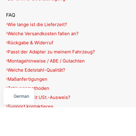
FAQ
Wie lange ist die Lieferzeit?
Welche Versandkosten fallen an?
Rückgabe & Widerruf
Passt der Adapter zu meinem Fahrzeug?
Montagehinweise / ABE / Gutachten
Welche Edelstahl-Qualität?
Maßanfertigungen
English
Zahlungsmethoden
German
Rechnung mit USt.-Ausweis?
Support kontaktieren
Produkte filtern