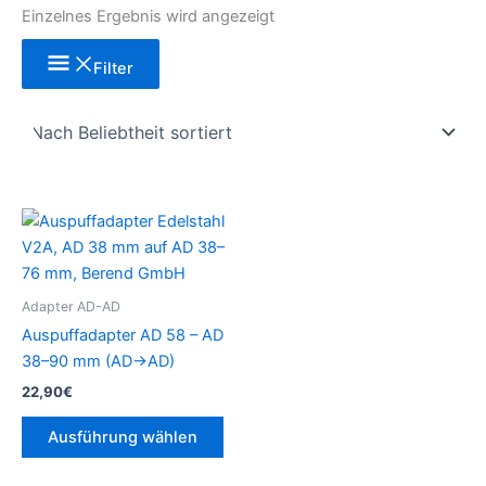
Einzelnes Ergebnis wird angezeigt
Filter
Dieses
Produkt
weist
mehrere
Adapter AD-AD
Varianten
Auspuffadapter AD 58 – AD
auf.
38–90 mm (AD→AD)
Die
22,90
€
Optionen
können
Ausführung wählen
auf
der