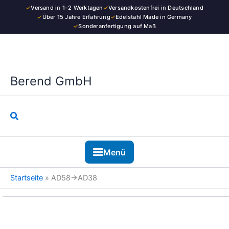
Kategorie
Zum
✓
Versand in 1–2 Werktagen
✓
Versandkostenfrei in Deutschland
Inhalt
✓
Über 15 Jahre Erfahrung
✓
Edelstahl Made in Germany
✓
Sonderanfertigung auf Maß
springen
Berend GmbH
Suchen
Menü
Startseite
»
AD58→AD38