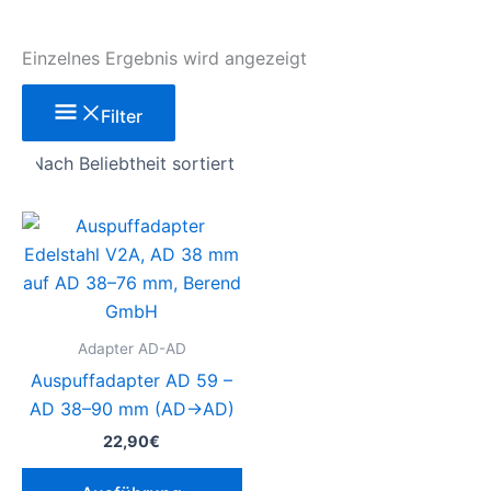
Einzelnes Ergebnis wird angezeigt
Filter
Dieses
Produkt
weist
mehrere
Varianten
Adapter AD-AD
auf.
Auspuffadapter AD 59 –
Die
AD 38–90 mm (AD→AD)
Optionen
22,90
€
können
auf