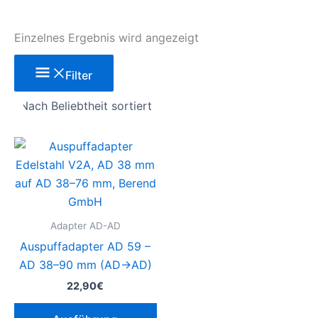
Einzelnes Ergebnis wird angezeigt
Filter
Dieses
Produkt
weist
mehrere
Varianten
Adapter AD-AD
auf.
Auspuffadapter AD 59 –
Die
AD 38–90 mm (AD→AD)
Optionen
22,90
€
können
auf