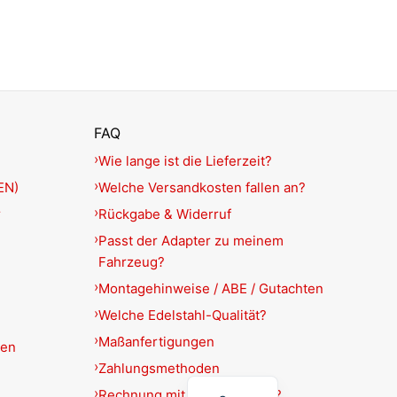
FAQ
Wie lange ist die Lieferzeit?
EN)
Welche Versandkosten fallen an?
r
Rückgabe & Widerruf
Passt der Adapter zu meinem
Fahrzeug?
Montagehinweise / ABE / Gutachten
Welche Edelstahl-Qualität?
Maßanfertigungen
ien
Zahlungsmethoden
English
Rechnung mit USt.-Ausweis?