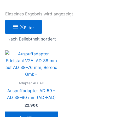
Einzelnes Ergebnis wird angezeigt
Filter
Dieses
Produkt
weist
mehrere
Varianten
Adapter AD-AD
auf.
Auspuffadapter AD 59 –
Die
AD 38–90 mm (AD→AD)
Optionen
22,90
€
können
auf