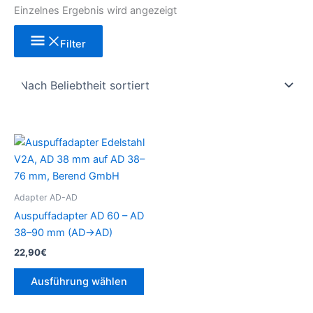
Einzelnes Ergebnis wird angezeigt
Filter
Dieses
Produkt
weist
mehrere
Adapter AD-AD
Varianten
Auspuffadapter AD 60 – AD
auf.
38–90 mm (AD→AD)
Die
22,90
€
Optionen
können
Ausführung wählen
auf
der