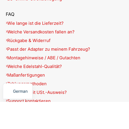
FAQ
Wie lange ist die Lieferzeit?
Welche Versandkosten fallen an?
Rückgabe & Widerruf
Passt der Adapter zu meinem Fahrzeug?
Montagehinweise / ABE / Gutachten
Welche Edelstahl-Qualität?
Maßanfertigungen
English
Zahlungsmethoden
German
Rechnung mit USt.-Ausweis?
Support kontaktieren
Produkte filtern