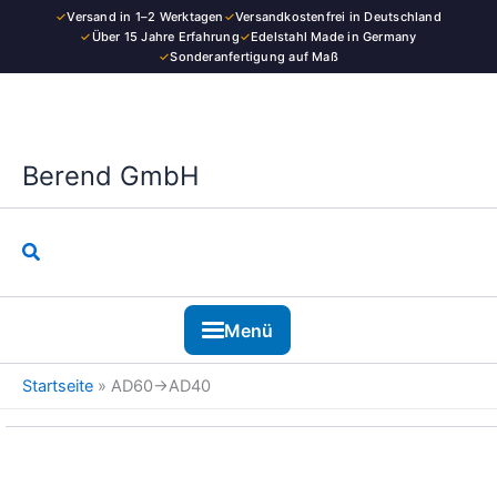
Kategorie
Zum
✓
Versand in 1–2 Werktagen
✓
Versandkostenfrei in Deutschland
Inhalt
✓
Über 15 Jahre Erfahrung
✓
Edelstahl Made in Germany
✓
Sonderanfertigung auf Maß
springen
Berend GmbH
Suchen
Menü
Startseite
»
AD60→AD40