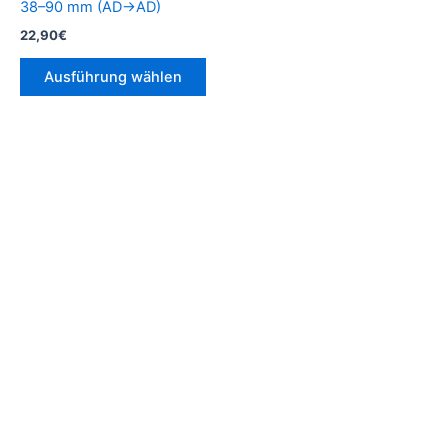
38–90 mm (AD→AD)
Produktseite
22,90
€
gewählt
werden
Ausführung wählen