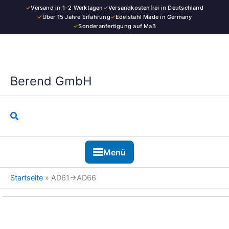
Kategorie
Zum
✓
Versand in 1–2 Werktagen
✓
Versandkostenfrei in Deutschland
Inhalt
✓
Über 15 Jahre Erfahrung
✓
Edelstahl Made in Germany
✓
Sonderanfertigung auf Maß
springen
Berend GmbH
Suchen
Menü
Startseite
»
AD61→AD66