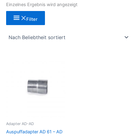
Einzelnes Ergebnis wird angezeigt
Filter
Dieses
Produkt
weist
mehrere
Varianten
auf.
Die
Optionen
können
Adapter AD-AD
auf
Auspuffadapter AD 61 – AD
der