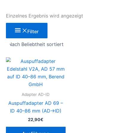
Einzelnes Ergebnis wird angezeigt
Filter
Dieses
Produkt
weist
mehrere
Varianten
Adapter AD-ID
auf.
Auspuffadapter AD 69 –
Die
ID 40–86 mm (AD→ID)
Optionen
22,90
€
können
auf