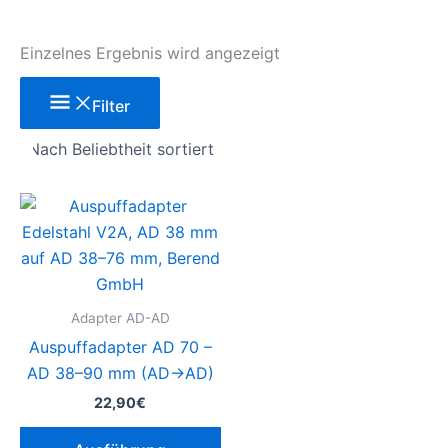
Einzelnes Ergebnis wird angezeigt
Filter
Dieses
Produkt
weist
mehrere
Varianten
Adapter AD-AD
auf.
Auspuffadapter AD 70 –
Die
AD 38–90 mm (AD→AD)
Optionen
22,90
€
können
auf