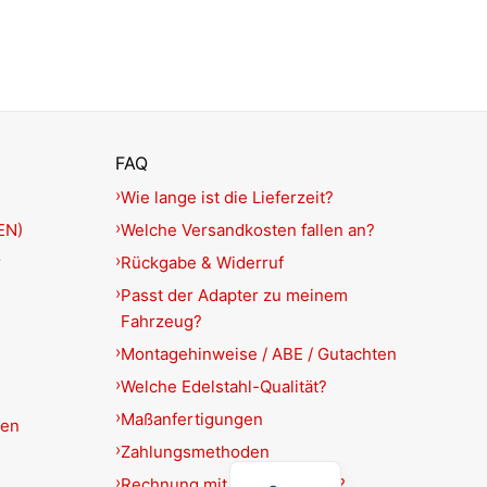
FAQ
Wie lange ist die Lieferzeit?
EN)
Welche Versandkosten fallen an?
r
Rückgabe & Widerruf
Passt der Adapter zu meinem
Fahrzeug?
Montagehinweise / ABE / Gutachten
Welche Edelstahl-Qualität?
Maßanfertigungen
ien
Zahlungsmethoden
English
Rechnung mit USt.-Ausweis?