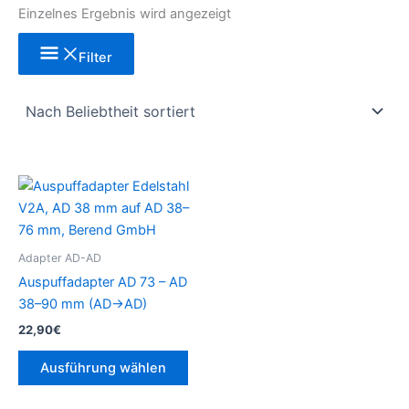
Einzelnes Ergebnis wird angezeigt
Filter
Dieses
Produkt
weist
mehrere
Adapter AD-AD
Varianten
Auspuffadapter AD 73 – AD
auf.
38–90 mm (AD→AD)
Die
22,90
€
Optionen
können
Ausführung wählen
auf
der