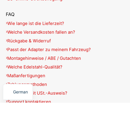
FAQ
Wie lange ist die Lieferzeit?
Welche Versandkosten fallen an?
Rückgabe & Widerruf
Passt der Adapter zu meinem Fahrzeug?
Montagehinweise / ABE / Gutachten
Welche Edelstahl-Qualität?
Maßanfertigungen
English
Zahlungsmethoden
German
Rechnung mit USt.-Ausweis?
Support kontaktieren
Produkte filtern