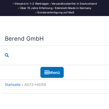
Kategorie
Zum
✓
Versand in 1–2 Werktagen
✓
Versandkostenfrei in Deutschland
Inhalt
✓
Über 15 Jahre Erfahrung
✓
Edelstahl Made in Germany
✓
Sonderanfertigung auf Maß
springen
Berend GmbH
Suchen
Menü
Startseite
»
AD73→AD59