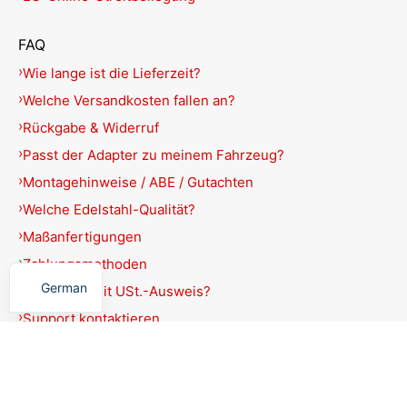
FAQ
Wie lange ist die Lieferzeit?
Welche Versandkosten fallen an?
Rückgabe & Widerruf
Passt der Adapter zu meinem Fahrzeug?
Montagehinweise / ABE / Gutachten
Welche Edelstahl-Qualität?
Maßanfertigungen
English
Zahlungsmethoden
German
Rechnung mit USt.-Ausweis?
Support kontaktieren
Produkte filtern