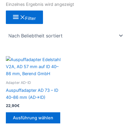
Einzelnes Ergebnis wird angezeigt
Filter
Dieses
Produkt
weist
mehrere
Adapter AD-ID
Varianten
Auspuffadapter AD 73 – ID
auf.
40–86 mm (AD→ID)
Die
22,90
€
Optionen
können
Ausführung wählen
auf
der