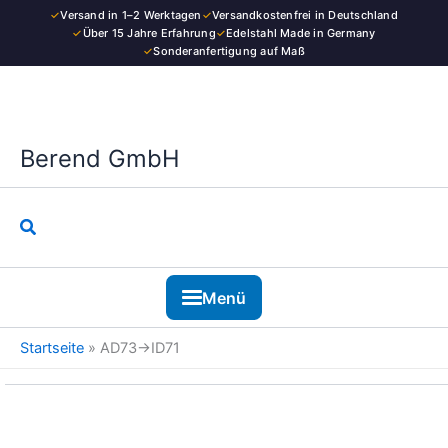
Kategorie
Zum
✓
Versand in 1–2 Werktagen
✓
Versandkostenfrei in Deutschland
Inhalt
✓
Über 15 Jahre Erfahrung
✓
Edelstahl Made in Germany
✓
Sonderanfertigung auf Maß
springen
Berend GmbH
Suchen
Menü
Startseite
»
AD73→ID71