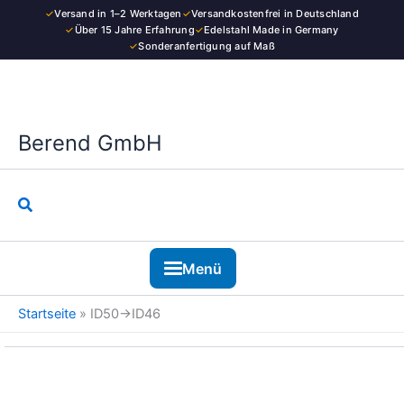
Kategorie
Zum
✓
Versand in 1–2 Werktagen
✓
Versandkostenfrei in Deutschland
Inhalt
✓
Über 15 Jahre Erfahrung
✓
Edelstahl Made in Germany
✓
Sonderanfertigung auf Maß
springen
Berend GmbH
Suchen
Menü
Startseite
»
ID50→ID46