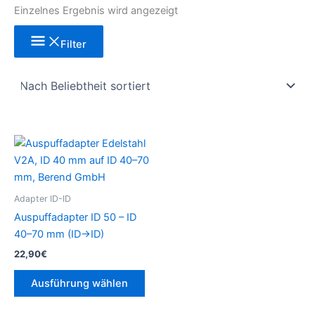
Einzelnes Ergebnis wird angezeigt
Filter
Dieses
Produkt
weist
mehrere
Adapter ID-ID
Varianten
Auspuffadapter ID 50 – ID
auf.
40–70 mm (ID→ID)
Die
22,90
€
Optionen
können
Ausführung wählen
auf
der