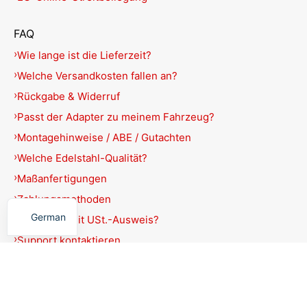
FAQ
Wie lange ist die Lieferzeit?
Welche Versandkosten fallen an?
Rückgabe & Widerruf
Passt der Adapter zu meinem Fahrzeug?
Montagehinweise / ABE / Gutachten
Welche Edelstahl-Qualität?
Maßanfertigungen
English
Zahlungsmethoden
German
Rechnung mit USt.-Ausweis?
Support kontaktieren
Produkte filtern