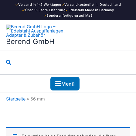
Zum
✓
Versand in 1–2 Werktagen
✓
Versandkostenfrei in Deutschland
Inhalt
✓
Über 15 Jahre Erfahrung
✓
Edelstahl Made in Germany
✓
Sonderanfertigung auf Maß
springen
Berend GmbH
Suchen
Menü
Startseite
»
56 mm