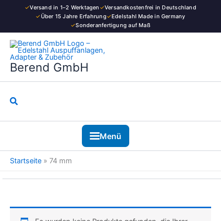
Zum
✓
Versand in 1–2 Werktagen
✓
Versandkostenfrei in Deutschland
Inhalt
✓
Über 15 Jahre Erfahrung
✓
Edelstahl Made in Germany
✓
Sonderanfertigung auf Maß
springen
Berend GmbH
Suchen
Menü
Startseite
»
74 mm