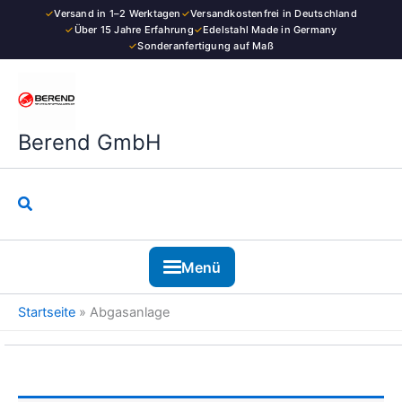
Zum
✓
Versand in 1–2 Werktagen
✓
Versandkostenfrei in Deutschland
Inhalt
✓
Über 15 Jahre Erfahrung
✓
Edelstahl Made in Germany
✓
Sonderanfertigung auf Maß
springen
Berend GmbH
Suchen
Menü
Startseite
»
Abgasanlage