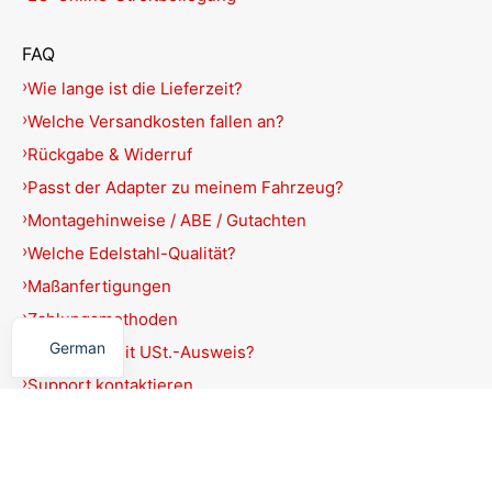
FAQ
Wie lange ist die Lieferzeit?
Welche Versandkosten fallen an?
Rückgabe & Widerruf
Passt der Adapter zu meinem Fahrzeug?
Montagehinweise / ABE / Gutachten
Welche Edelstahl-Qualität?
Maßanfertigungen
English
Zahlungsmethoden
German
Rechnung mit USt.-Ausweis?
Support kontaktieren
Produkte filtern