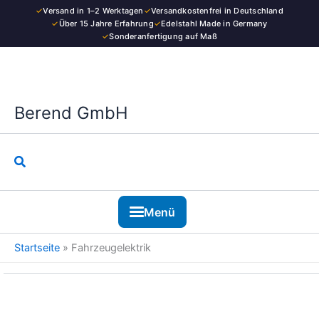
Kategorie
Zum
✓
Versand in 1–2 Werktagen
✓
Versandkostenfrei in Deutschland
Inhalt
✓
Über 15 Jahre Erfahrung
✓
Edelstahl Made in Germany
✓
Sonderanfertigung auf Maß
springen
Berend GmbH
Suchen
Menü
Startseite
»
Fahrzeugelektrik