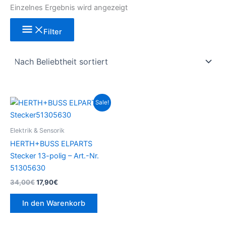
Einzelnes Ergebnis wird angezeigt
Filter
Ursprünglicher
Aktueller
Sale!
Preis
Preis
war:
ist:
34,00€
17,90€.
Elektrik & Sensorik
HERTH+BUSS ELPARTS
Stecker 13-polig – Art.-Nr.
51305630
34,00
€
17,90
€
In den Warenkorb