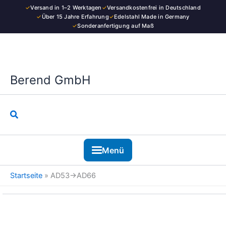
Kategorie
Zum
✓
Versand in 1–2 Werktagen
✓
Versandkostenfrei in Deutschland
Inhalt
✓
Über 15 Jahre Erfahrung
✓
Edelstahl Made in Germany
✓
Sonderanfertigung auf Maß
springen
Berend GmbH
Suchen
Menü
Startseite
»
AD53→AD66