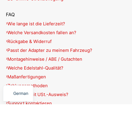
FAQ
Wie lange ist die Lieferzeit?
Welche Versandkosten fallen an?
Rückgabe & Widerruf
Passt der Adapter zu meinem Fahrzeug?
Montagehinweise / ABE / Gutachten
Welche Edelstahl-Qualität?
Maßanfertigungen
English
Zahlungsmethoden
German
Rechnung mit USt.-Ausweis?
Support kontaktieren
Produkte filtern