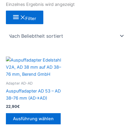
Einzelnes Ergebnis wird angezeigt
Filter
Dieses
Produkt
weist
mehrere
Adapter AD-AD
Varianten
Auspuffadapter AD 53 – AD
auf.
38–76 mm (AD→AD)
Die
22,90
€
Optionen
können
Ausführung wählen
auf
der