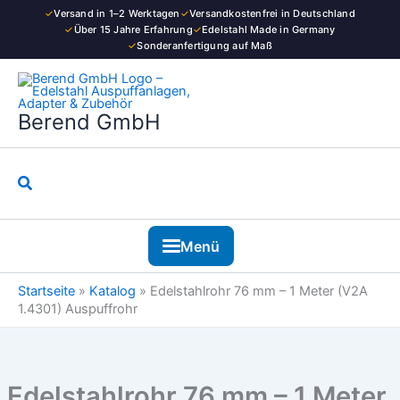
Zum
✓
Versand in 1–2 Werktagen
✓
Versandkostenfrei in Deutschland
1
Inhalt
✓
Über 15 Jahre Erfahrung
✓
Edelstahl Made in Germany
Meter
✓
Sonderanfertigung auf Maß
springen
(V2A
1.4301)
Auspuffrohr
Menge
Berend GmbH
Suchen
Menü
Startseite
»
Katalog
»
Edelstahlrohr 76 mm – 1 Meter (V2A
1.4301) Auspuffrohr
Edelstahlrohr 76 mm – 1 Meter