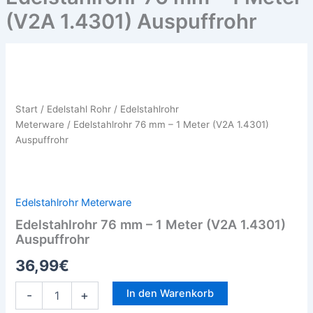
(V2A 1.4301) Auspuffrohr
Edelstahlrohr
76
mm
Start
/
Edelstahl Rohr
/
Edelstahlrohr
–
Meterware
/ Edelstahlrohr 76 mm – 1 Meter (V2A 1.4301)
1
Meter
Auspuffrohr
(V2A
1.4301)
Auspuffrohr
Menge
Edelstahlrohr Meterware
Edelstahlrohr 76 mm – 1 Meter (V2A 1.4301)
Auspuffrohr
36,99
€
In den Warenkorb
-
+