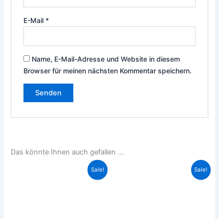
E-Mail
*
Name, E-Mail-Adresse und Website in diesem
Browser für meinen nächsten Kommentar speichern.
Das könnte Ihnen auch gefallen …
Ursprünglicher
Aktueller
Ursprünglicher
Aktueller
Sale!
Sale!
Preis
Preis
Preis
Preis
war:
ist:
war:
ist:
1.669,00€
1.569,00€.
1.450,00€
1.390,00€.