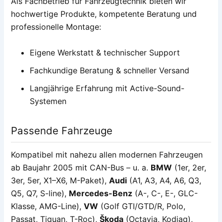
Als Fachbetrieb für Fahrzeugtechnik bieten wir
hochwertige Produkte, kompetente Beratung und
professionelle Montage:
Eigene Werkstatt & technischer Support
Fachkundige Beratung & schneller Versand
Langjährige Erfahrung mit Active-Sound-
Systemen
Passende Fahrzeuge
Kompatibel mit nahezu allen modernen Fahrzeugen
ab Baujahr 2005 mit CAN-Bus – u. a.
BMW
(1er, 2er,
3er, 5er, X1–X6, M-Paket),
Audi
(A1, A3, A4, A6, Q3,
Q5, Q7, S-line),
Mercedes-Benz
(A-, C-, E-, GLC-
Klasse, AMG-Line),
VW
(Golf GTI/GTD/R, Polo,
Passat, Tiguan, T-Roc),
Škoda
(Octavia, Kodiaq),