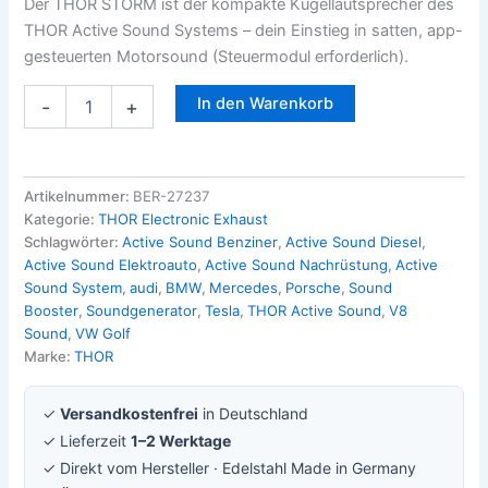
Der THOR STORM ist der kompakte Kugellautsprecher des
THOR Active Sound Systems – dein Einstieg in satten, app-
gesteuerten Motorsound (Steuermodul erforderlich).
In den Warenkorb
-
+
Artikelnummer:
BER-27237
Kategorie:
THOR Electronic Exhaust
Schlagwörter:
Active Sound Benziner
,
Active Sound Diesel
,
Active Sound Elektroauto
,
Active Sound Nachrüstung
,
Active
Sound System
,
audi
,
BMW
,
Mercedes
,
Porsche
,
Sound
Booster
,
Soundgenerator
,
Tesla
,
THOR Active Sound
,
V8
Sound
,
VW Golf
Marke:
THOR
✓
Versandkostenfrei
in Deutschland
✓ Lieferzeit
1–2 Werktage
✓ Direkt vom Hersteller · Edelstahl Made in Germany