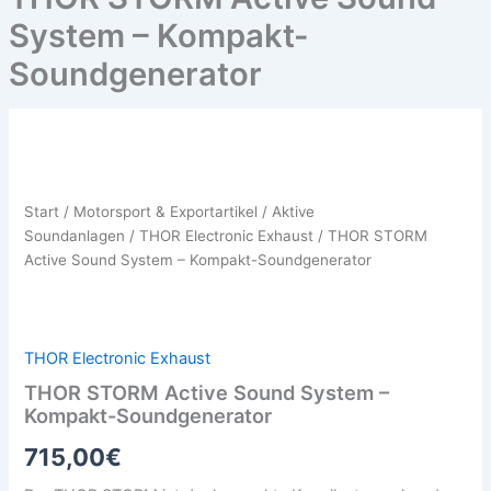
System – Kompakt-
Soundgenerator
THOR
STORM
Active
Start
/
Motorsport & Exportartikel
/
Aktive
Sound
Soundanlagen
/
THOR Electronic Exhaust
/ THOR STORM
System
–
Active Sound System – Kompakt-Soundgenerator
Kompakt-
Soundgenerator
Menge
THOR Electronic Exhaust
THOR STORM Active Sound System –
Kompakt-Soundgenerator
715,00
€