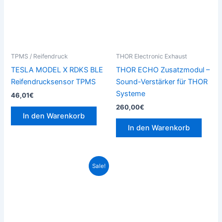
TPMS / Reifendruck
THOR Electronic Exhaust
TESLA MODEL X RDKS BLE
THOR ECHO Zusatzmodul –
Reifendrucksensor TPMS
Sound-Verstärker für THOR
Systeme
46,01
€
260,00
€
In den Warenkorb
In den Warenkorb
Ursprünglicher
Aktueller
Sale!
Preis
Preis
war:
ist:
2.100,00€
1.999,00€.