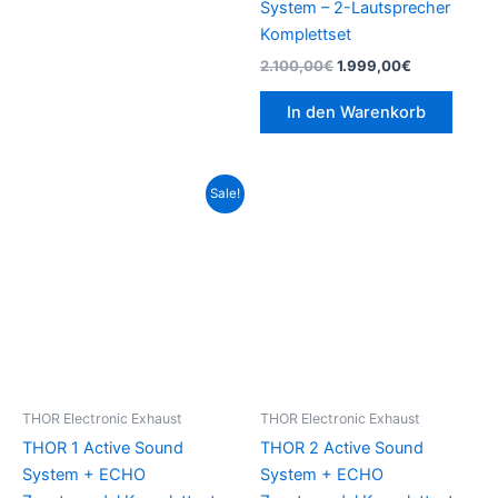
System – 2-Lautsprecher
Komplettset
2.100,00
€
1.999,00
€
In den Warenkorb
Ursprünglicher
Aktueller
Sale!
Preis
Preis
war:
ist:
1.669,00€
1.569,00€.
THOR Electronic Exhaust
THOR Electronic Exhaust
THOR 1 Active Sound
THOR 2 Active Sound
System + ECHO
System + ECHO