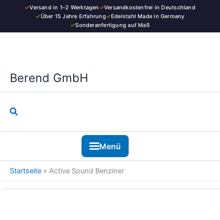
Kategorie
Zum
✓
Versand in 1–2 Werktagen
✓
Versandkostenfrei in Deutschland
Inhalt
✓
Über 15 Jahre Erfahrung
✓
Edelstahl Made in Germany
✓
Sonderanfertigung auf Maß
springen
Nach
Beliebtheit
sortiert
Berend GmbH
Suchen
Menü
Startseite
»
Active Sound Benziner