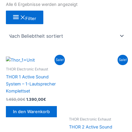
Alle 6 Ergebnisse werden angezeigt
Filter
Ursprünglicher
Aktueller
Ursprünglicher
Aktueller
Sale!
Sale!
Preis
Preis
Preis
Preis
war:
ist:
war:
ist:
THOR Electronic Exhaust
1.450,00€
1.390,00€.
2.100,00€
1.999,00€.
THOR 1 Active Sound
System – 1-Lautsprecher
Komplettset
1.450,00
€
1.390,00
€
In den Warenkorb
THOR Electronic Exhaust
THOR 2 Active Sound