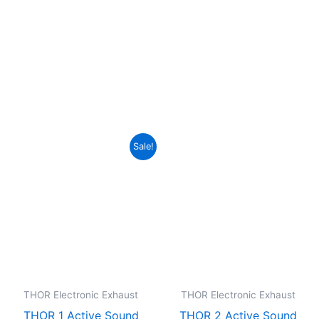
eller
Ursprünglicher
Aktueller
Sale!
s
Preis
Preis
war:
ist:
9,00€.
1.669,00€
1.569,00€.
THOR Electronic Exhaust
THOR Electronic Exhaust
THOR 1 Active Sound
THOR 2 Active Sound