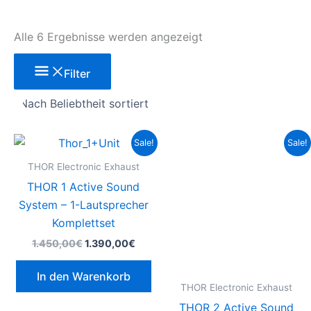
Alle 6 Ergebnisse werden angezeigt
Filter
Ursprünglicher
Aktueller
Ursprünglicher
Aktu
Sale!
Sale!
Preis
Preis
Preis
Prei
war:
ist:
war:
ist:
THOR Electronic Exhaust
1.450,00€
1.390,00€.
2.100,00€
1.99
THOR 1 Active Sound
System – 1-Lautsprecher
Komplettset
1.450,00
€
1.390,00
€
In den Warenkorb
THOR Electronic Exhaust
THOR 2 Active Sound