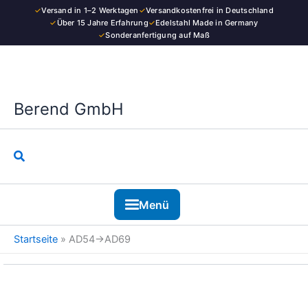
Kategorie
Zum
✓
Versand in 1–2 Werktagen
✓
Versandkostenfrei in Deutschland
Inhalt
✓
Über 15 Jahre Erfahrung
✓
Edelstahl Made in Germany
✓
Sonderanfertigung auf Maß
springen
Berend GmbH
Suchen
Menü
Startseite
»
AD54→AD69