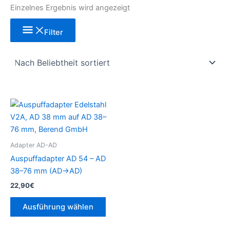
Einzelnes Ergebnis wird angezeigt
Filter
Dieses
Produkt
weist
mehrere
Adapter AD-AD
Varianten
Auspuffadapter AD 54 – AD
auf.
38–76 mm (AD→AD)
Die
22,90
€
Optionen
können
Ausführung wählen
auf
der