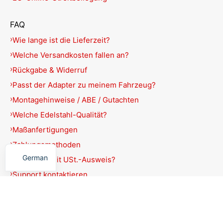
FAQ
Wie lange ist die Lieferzeit?
Welche Versandkosten fallen an?
Rückgabe & Widerruf
Passt der Adapter zu meinem Fahrzeug?
Montagehinweise / ABE / Gutachten
Welche Edelstahl-Qualität?
Maßanfertigungen
English
Zahlungsmethoden
German
Rechnung mit USt.-Ausweis?
Support kontaktieren
Produkte filtern