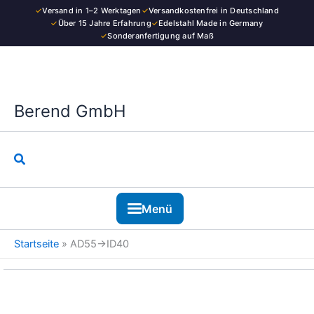
Kategorie
Zum
✓
Versand in 1–2 Werktagen
✓
Versandkostenfrei in Deutschland
Inhalt
✓
Über 15 Jahre Erfahrung
✓
Edelstahl Made in Germany
✓
Sonderanfertigung auf Maß
springen
Berend GmbH
Suchen
Menü
Startseite
»
AD55→ID40