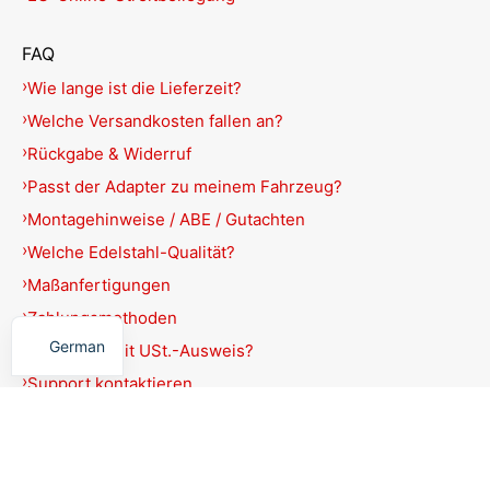
FAQ
Wie lange ist die Lieferzeit?
Welche Versandkosten fallen an?
Rückgabe & Widerruf
Passt der Adapter zu meinem Fahrzeug?
Montagehinweise / ABE / Gutachten
Welche Edelstahl-Qualität?
Maßanfertigungen
English
Zahlungsmethoden
German
Rechnung mit USt.-Ausweis?
Support kontaktieren
Produkte filtern