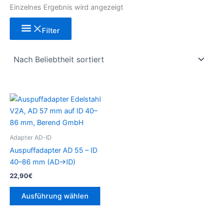
Einzelnes Ergebnis wird angezeigt
Filter
Dieses
Produkt
weist
mehrere
Adapter AD-ID
Varianten
Auspuffadapter AD 55 – ID
auf.
40–86 mm (AD→ID)
Die
22,90
€
Optionen
können
Ausführung wählen
auf
der