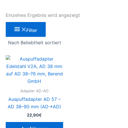
Einzelnes Ergebnis wird angezeigt
Filter
Dieses
Produkt
weist
mehrere
Varianten
Adapter AD-AD
auf.
Auspuffadapter AD 57 –
Die
AD 38–90 mm (AD→AD)
Optionen
22,90
€
können
auf