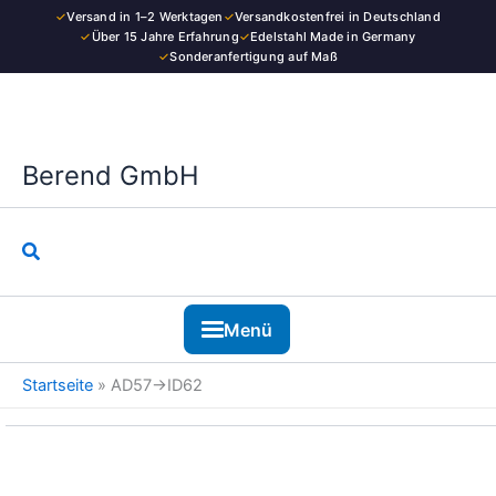
Kategorie
Zum
✓
Versand in 1–2 Werktagen
✓
Versandkostenfrei in Deutschland
Inhalt
✓
Über 15 Jahre Erfahrung
✓
Edelstahl Made in Germany
✓
Sonderanfertigung auf Maß
springen
Berend GmbH
Suchen
Menü
Startseite
»
AD57→ID62