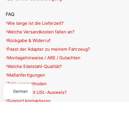
FAQ
Wie lange ist die Lieferzeit?
Welche Versandkosten fallen an?
Rückgabe & Widerruf
Passt der Adapter zu meinem Fahrzeug?
Montagehinweise / ABE / Gutachten
Welche Edelstahl-Qualität?
Maßanfertigungen
English
Zahlungsmethoden
German
Rechnung mit USt.-Ausweis?
Support kontaktieren
Produkte filtern