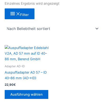
Einzelnes Ergebnis wird angezeigt
Filter
Dieses
Produkt
weist
mehrere
Adapter AD-ID
Varianten
Auspuffadapter AD 57 – ID
auf.
40–86 mm (AD→ID)
Die
22,90
€
Optionen
können
Ausführung wählen
auf
der