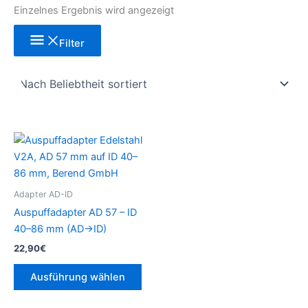
Einzelnes Ergebnis wird angezeigt
Filter
Dieses
Produkt
weist
mehrere
Adapter AD-ID
Varianten
Auspuffadapter AD 57 – ID
auf.
40–86 mm (AD→ID)
Die
22,90
€
Optionen
können
Ausführung wählen
auf
der