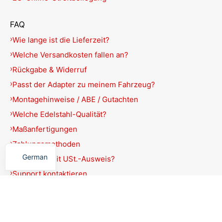
FAQ
Wie lange ist die Lieferzeit?
Welche Versandkosten fallen an?
Rückgabe & Widerruf
Passt der Adapter zu meinem Fahrzeug?
Montagehinweise / ABE / Gutachten
Welche Edelstahl-Qualität?
Maßanfertigungen
English
Zahlungsmethoden
German
Rechnung mit USt.-Ausweis?
Support kontaktieren
Produkte filtern