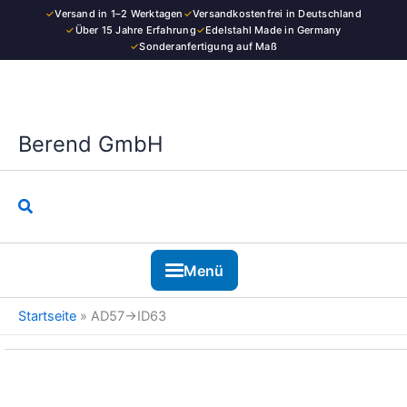
Kategorie
Zum
✓
Versand in 1–2 Werktagen
✓
Versandkostenfrei in Deutschland
Inhalt
✓
Über 15 Jahre Erfahrung
✓
Edelstahl Made in Germany
✓
Sonderanfertigung auf Maß
springen
Berend GmbH
Suchen
Menü
Startseite
»
AD57→ID63