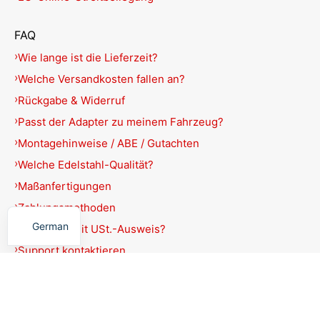
FAQ
Wie lange ist die Lieferzeit?
Welche Versandkosten fallen an?
Rückgabe & Widerruf
Passt der Adapter zu meinem Fahrzeug?
Montagehinweise / ABE / Gutachten
Welche Edelstahl-Qualität?
Maßanfertigungen
English
Zahlungsmethoden
German
Rechnung mit USt.-Ausweis?
Support kontaktieren
Produkte filtern