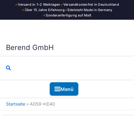
Kategorie
Zum
✓
Versand in 1–2 Werktagen
✓
Versandkostenfrei in Deutschland
Inhalt
✓
Über 15 Jahre Erfahrung
✓
Edelstahl Made in Germany
✓
Sonderanfertigung auf Maß
springen
Berend GmbH
Suchen
Menü
Startseite
»
AD59→ID40