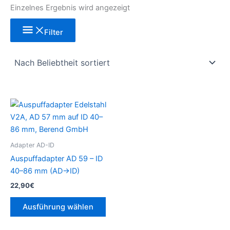
Einzelnes Ergebnis wird angezeigt
Filter
Dieses
Produkt
weist
mehrere
Adapter AD-ID
Varianten
Auspuffadapter AD 59 – ID
auf.
40–86 mm (AD→ID)
Die
22,90
€
Optionen
können
Ausführung wählen
auf
der