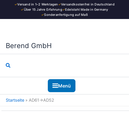
Kategorie
Zum
✓
Versand in 1–2 Werktagen
✓
Versandkostenfrei in Deutschland
Inhalt
✓
Über 15 Jahre Erfahrung
✓
Edelstahl Made in Germany
✓
Sonderanfertigung auf Maß
springen
Berend GmbH
Suchen
Menü
Startseite
»
AD61→AD52