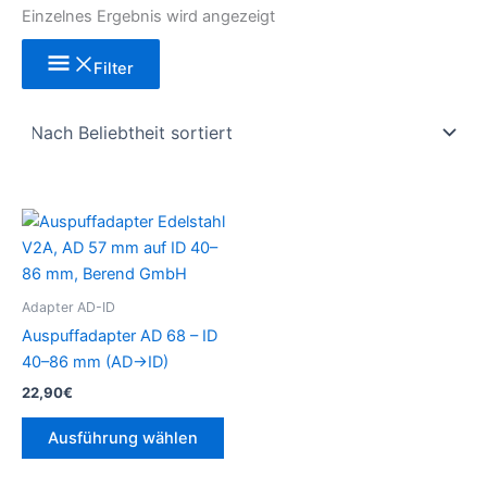
Einzelnes Ergebnis wird angezeigt
Filter
Dieses
Produkt
weist
mehrere
Adapter AD-ID
Varianten
Auspuffadapter AD 68 – ID
auf.
40–86 mm (AD→ID)
Die
22,90
€
Optionen
können
Ausführung wählen
auf
der