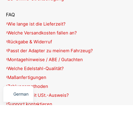
FAQ
Wie lange ist die Lieferzeit?
Welche Versandkosten fallen an?
Rückgabe & Widerruf
Passt der Adapter zu meinem Fahrzeug?
Montagehinweise / ABE / Gutachten
Welche Edelstahl-Qualität?
Maßanfertigungen
English
Zahlungsmethoden
German
Rechnung mit USt.-Ausweis?
Support kontaktieren
Produkte filtern