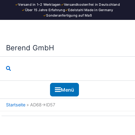
Kategorie
Zum
✓
Versand in 1–2 Werktagen
✓
Versandkostenfrei in Deutschland
Inhalt
✓
Über 15 Jahre Erfahrung
✓
Edelstahl Made in Germany
✓
Sonderanfertigung auf Maß
springen
Berend GmbH
Suchen
Menü
Startseite
»
AD68→ID57