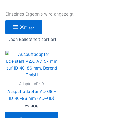
Einzelnes Ergebnis wird angezeigt
Filter
Dieses
Produkt
weist
mehrere
Varianten
Adapter AD-ID
auf.
Auspuffadapter AD 68 –
Die
ID 40–86 mm (AD→ID)
Optionen
22,90
€
können
auf