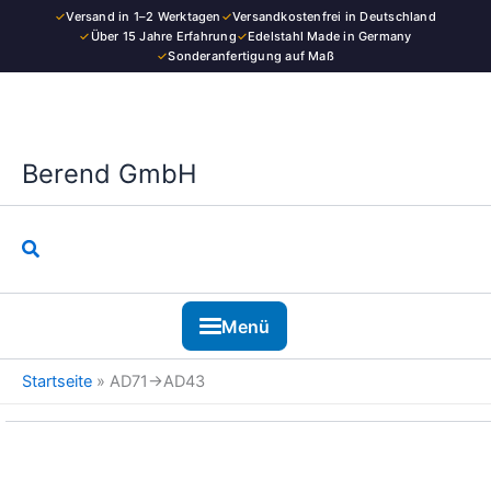
Kategorie
Zum
✓
Versand in 1–2 Werktagen
✓
Versandkostenfrei in Deutschland
Inhalt
✓
Über 15 Jahre Erfahrung
✓
Edelstahl Made in Germany
✓
Sonderanfertigung auf Maß
springen
Berend GmbH
Suchen
Menü
Startseite
»
AD71→AD43