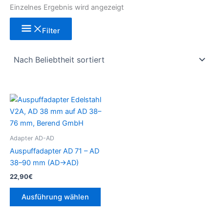
Einzelnes Ergebnis wird angezeigt
Filter
Dieses
Produkt
weist
mehrere
Adapter AD-AD
Varianten
Auspuffadapter AD 71 – AD
auf.
38–90 mm (AD→AD)
Die
22,90
€
Optionen
können
Ausführung wählen
auf
der