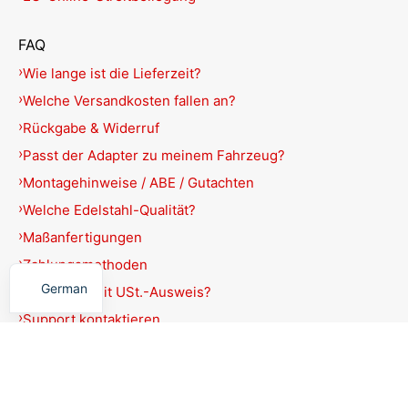
FAQ
Wie lange ist die Lieferzeit?
Welche Versandkosten fallen an?
Rückgabe & Widerruf
Passt der Adapter zu meinem Fahrzeug?
Montagehinweise / ABE / Gutachten
Welche Edelstahl-Qualität?
Maßanfertigungen
English
Zahlungsmethoden
German
Rechnung mit USt.-Ausweis?
Support kontaktieren
Produkte filtern