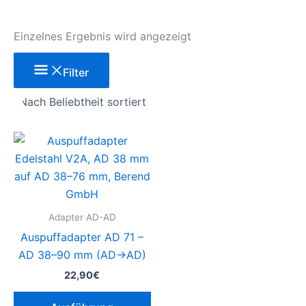
Einzelnes Ergebnis wird angezeigt
Filter
Dieses
Produkt
weist
mehrere
Varianten
Adapter AD-AD
auf.
Auspuffadapter AD 71 –
Die
AD 38–90 mm (AD→AD)
Optionen
22,90
€
können
auf