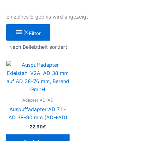
Einzelnes Ergebnis wird angezeigt
Filter
Dieses
Produkt
weist
mehrere
Varianten
Adapter AD-AD
auf.
Auspuffadapter AD 71 –
Die
AD 38–90 mm (AD→AD)
Optionen
22,90
€
können
auf