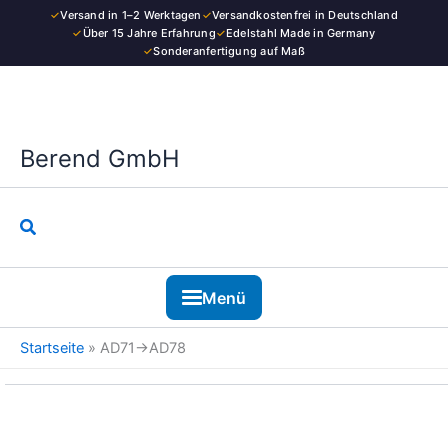
Kategorie
Zum
✓
Versand in 1–2 Werktagen
✓
Versandkostenfrei in Deutschland
Inhalt
✓
Über 15 Jahre Erfahrung
✓
Edelstahl Made in Germany
✓
Sonderanfertigung auf Maß
springen
Berend GmbH
Suchen
Menü
Startseite
»
AD71→AD78