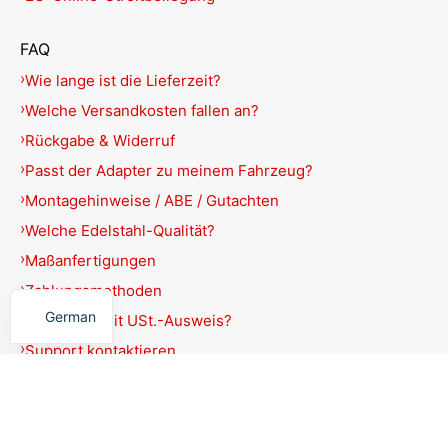
FAQ
Wie lange ist die Lieferzeit?
Welche Versandkosten fallen an?
Rückgabe & Widerruf
Passt der Adapter zu meinem Fahrzeug?
Montagehinweise / ABE / Gutachten
Welche Edelstahl-Qualität?
Maßanfertigungen
English
Zahlungsmethoden
German
Rechnung mit USt.-Ausweis?
Support kontaktieren
Produkte filtern