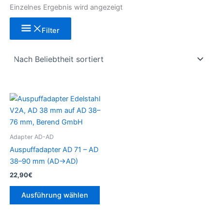
Einzelnes Ergebnis wird angezeigt
Filter
Dieses
Produkt
weist
mehrere
Adapter AD-AD
Varianten
Auspuffadapter AD 71 – AD
auf.
38–90 mm (AD→AD)
Die
22,90
€
Optionen
können
Ausführung wählen
auf
der