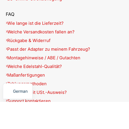
FAQ
Wie lange ist die Lieferzeit?
Welche Versandkosten fallen an?
Rückgabe & Widerruf
Passt der Adapter zu meinem Fahrzeug?
Montagehinweise / ABE / Gutachten
Welche Edelstahl-Qualität?
Maßanfertigungen
English
Zahlungsmethoden
German
Rechnung mit USt.-Ausweis?
Support kontaktieren
Produkte filtern