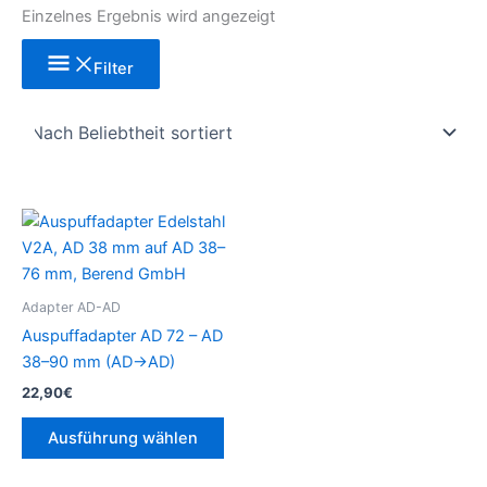
Einzelnes Ergebnis wird angezeigt
Filter
Dieses
Produkt
weist
mehrere
Adapter AD-AD
Varianten
Auspuffadapter AD 72 – AD
auf.
38–90 mm (AD→AD)
Die
22,90
€
Optionen
können
Ausführung wählen
auf
der