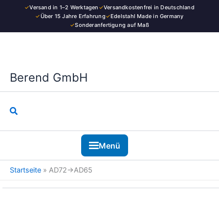
Kategorie
Zum
✓
Versand in 1–2 Werktagen
✓
Versandkostenfrei in Deutschland
Inhalt
✓
Über 15 Jahre Erfahrung
✓
Edelstahl Made in Germany
✓
Sonderanfertigung auf Maß
springen
Berend GmbH
Suchen
Menü
Startseite
»
AD72→AD65