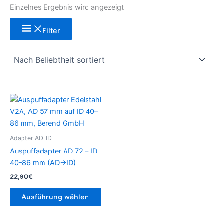
Einzelnes Ergebnis wird angezeigt
Filter
Dieses
Produkt
weist
mehrere
Adapter AD-ID
Varianten
Auspuffadapter AD 72 – ID
auf.
40–86 mm (AD→ID)
Die
22,90
€
Optionen
können
Ausführung wählen
auf
der