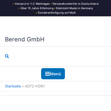
Kategorie
Zum
✓
Versand in 1–2 Werktagen
✓
Versandkostenfrei in Deutschland
Inhalt
✓
Über 15 Jahre Erfahrung
✓
Edelstahl Made in Germany
✓
Sonderanfertigung auf Maß
springen
Berend GmbH
Suchen
Menü
Startseite
»
AD72→ID61