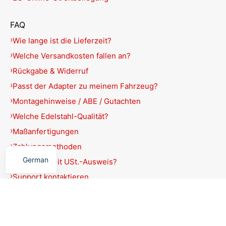
FAQ
Wie lange ist die Lieferzeit?
Welche Versandkosten fallen an?
Rückgabe & Widerruf
Passt der Adapter zu meinem Fahrzeug?
Montagehinweise / ABE / Gutachten
Welche Edelstahl-Qualität?
Maßanfertigungen
English
Zahlungsmethoden
German
Rechnung mit USt.-Ausweis?
Support kontaktieren
Produkte filtern