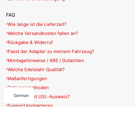
FAQ
Wie lange ist die Lieferzeit?
Welche Versandkosten fallen an?
Rückgabe & Widerruf
Passt der Adapter zu meinem Fahrzeug?
Montagehinweise / ABE / Gutachten
Welche Edelstahl-Qualität?
Maßanfertigungen
English
Zahlungsmethoden
German
Rechnung mit USt.-Ausweis?
Support kontaktieren
Produkte filtern